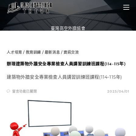
Skip
to
content
臺灣高空外牆協會
人才培育
/
教育訓練
/
最新消息
/
資訊交流
辦理建築物外牆安全專業檢查人員講習訓練班課程(114-115年)
建築物外牆安全專業檢查人員講習訓練班課程(114-115年)
在
留言功能已關閉
2025/04/01
〈辦
理
建
築
物
外
牆
安
全
專
業