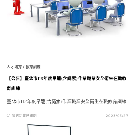
檢
查
人
員
講
習
訓
練
班
課
程
(114-
115
年)〉
中
人才培育
/
教育訓練
【公告】臺北市112年度吊籠(含繩索)作業職業安全衛生在職教
育訓練
臺北市112年度吊籠(含繩索)作業職業安全衛生在職教育訓練
在
留言功能已關閉
2023/03/27
〈【公
告】
臺
北