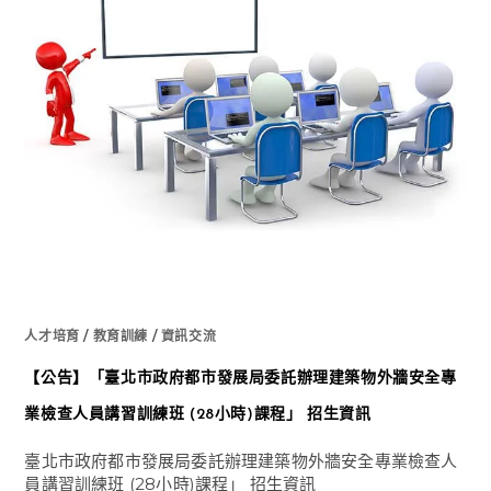
市
112
年
度
吊
籠
(含
繩
索)
作
業
職
業
安
全
衛
生
在
職
教
育
訓
練〉
中
人才培育
/
教育訓練
/
資訊交流
【公告】「臺北市政府都市發展局委託辦理建築物外牆安全專
業檢查人員講習訓練班 (28小時)課程」 招生資訊
臺北市政府都市發展局委託辦理建築物外牆安全專業檢查人
員講習訓練班 (28小時)課程」 招生資訊