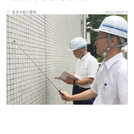
在
留言功能已關閉
2022/07/27
〈【公
告】
「臺
北
市
政
府
都
市
發
展
局
委
託
辦
理
建
築
物
外
牆
安
全
專
業
檢
查
人
員
講
習