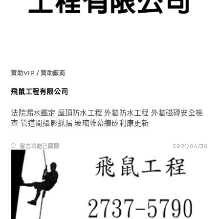
司〉
中
贊助VIP
/
贊助廠商
飛鼠工程有限公司
法院漏水鑑定 屋頂防水工程 外牆防水工程 外牆磁磚安全檢
查 管道間攝影抓漏 玻璃帷幕牆矽利康更新
在
留言功能已關閉
2021/04/30
〈飛
鼠
工
程
有
限
公
司〉
中