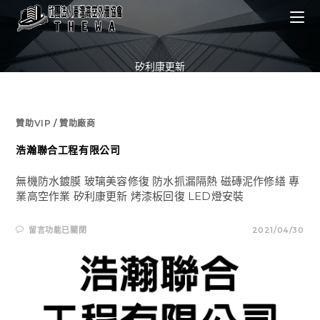
Skip
to
content
矽利康更新
贊助VIP
/
贊助廠商
浩瀚聯合工程有限公司
無機防水鍍膜 玻璃美容修復 防水抓漏隔熱 磁磚泥作修繕 專
業高空作業 矽利康更新 烤漆板回復 LED燈安裝
在
留言功能已關閉
2021/04/30
〈浩
瀚
聯
合
工
程
有
限
公