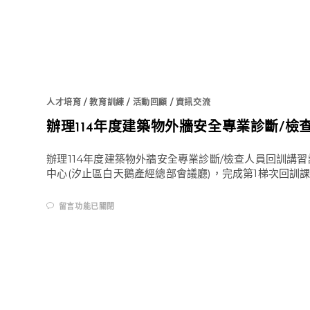
人才培育
/
教育訓練
/
活動回顧
/
資訊交流
辦理114年度建築物外牆安全專業診斷/檢
辦理114年度建築物外牆安全專業診斷/檢查人員回訓講習訓
中心(汐止區白天鵝產經總部會議廳)，完成第1梯次回訓
在
留言功能已關閉
〈辦
理
114
年
度
建
築
物
外
牆
安