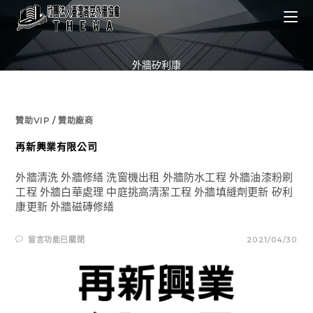
Skip
to
content
外牆矽利康
贊助VIP
/
贊助廠商
再新興業有限公司
外牆清洗 外牆修繕 洗窗機出租 外牆防水工程 外牆油漆粉刷
工程 外牆白華處理 中庭挑高清潔工程 外牆填縫劑更新 矽利
康更新 外牆磁磚修繕
在
留言功能已關閉
2021/04/30
〈再
新
興
業
有
限
公
司〉