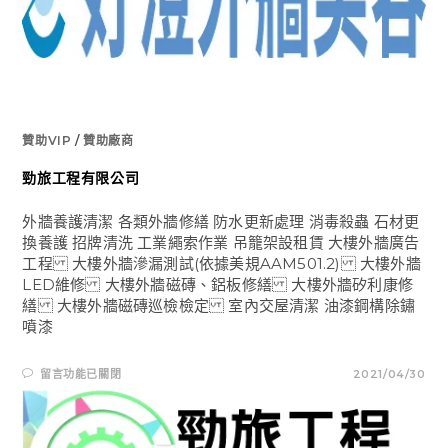
有
限
公
司〉
中
贊助VIP
/
贊助廠商
勁旅工程有限公司
外牆養護清潔 各類外牆修繕 防水更新處理 消毒殺蟲 石材更
換養護 招牌清洗 工業繩索作業 吊籠架設租賃 大樓外牆廣告
工程 大樓外牆滲漏測試(依據美規AAM501.2) 大樓外牆
LED維修 大樓外牆磁磚、鋁板修繕 大樓外牆矽利康修
繕 大樓外牆磁磚巡檢檢定 室內交屋清潔 油漆鋼構除鏽
噴漆
在
留言功能已關閉
2021/04/30
〈勁
旅
工
程
有