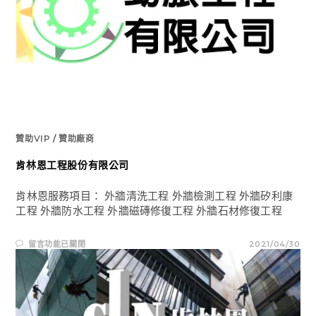
限
公
司〉
中
贊助VIP
/
贊助廠商
肯林恩工程股份有限公司
肯林恩服務項目： 外牆清洗工程 外牆檢測工程 外牆矽利康
工程 外牆防水工程 外牆磁磚修復工程 外牆石材修復工程
在
留言功能已關閉
2021/04/30
〈肯
林
恩
工
程
股
份