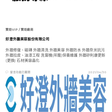
贊助VIP
/
贊助廠商
好澄外牆美容股份有限公司
外牆修復、磁磚 外牆清洗 外牆美容 外牆防水 外牆奈米抗污
外牆拉皮、油漆工程 洗窗機(吊籠)保養維護 外牆矽利康更新
(更換) 石材美容晶化
在
留言功能已關閉
2021/04/30
〈好
澄
外
牆
美
容
股
份
有
限
公
司〉