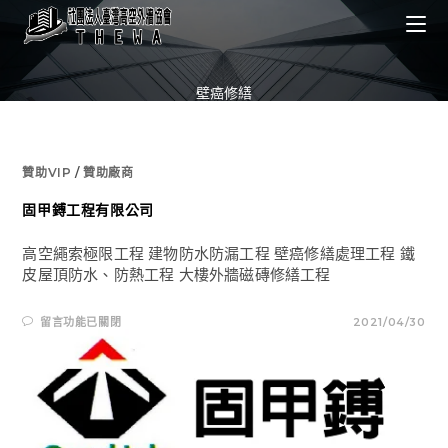
Skip
to
content
壁癌修繕
贊助VIP
/
贊助廠商
固甲鎛工程有限公司
高空繩索極限工程 建物防水防漏工程 壁癌修繕處理工程 鐵
皮屋頂防水、防熱工程 大樓外牆磁磚修繕工程
在
留言功能已關閉
2021/04/30
〈固
甲
鎛
工
程
有
限
公
司〉