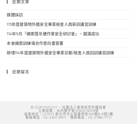
近期文章
媒體採訪
115年度建築物外牆安全專業檢查人員新訓講習訓練
114年9月「繩索曁吊籠作業安全研討會」，圓滿成功
本會繩索訓練場合作意向書簽署
辦理114年度建築物外牆安全專業診斷/檢查人員回訓講習訓練
近期留言
© COPYRIGHT
–
社團法人臺灣高空外牆協會
立案證書：台內團字第1090013009號
協會地址：221013 新北市汐止區康寧街169巷8-9號2樓
聯絡電話：02-2501-6911 傳真電話：02-2786-7711