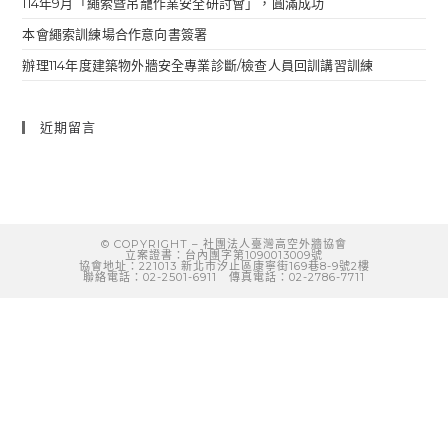
114年9月「繩索曁吊籠作業安全研討會」，圓滿成功
本會繩索訓練場合作意向書簽署
辦理114年度建築物外牆安全專業診斷/檢查人員回訓講習訓練
近期留言
© COPYRIGHT
–
社團法人臺灣高空外牆協會
立案證書：台內團字第1090013009號
協會地址：221013 新北市汐止區康寧街169巷8-9號2樓
聯絡電話：02-2501-6911 傳真電話：02-2786-7711