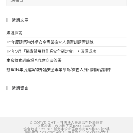
近期文章
媒體採訪
115年度建築物外牆安全專業檢查人員新訓講習訓練
114年9月「繩索曁吊籠作業安全研討會」，圓滿成功
本會繩索訓練場合作意向書簽署
辦理114年度建築物外牆安全專業診斷/檢查人員回訓講習訓練
近期留言
© COPYRIGHT
–
社團法人臺灣高空外牆協會
立案證書：台內團字第1090013009號
協會地址：221013 新北市汐止區康寧街169巷8-9號2樓
聯絡電話：02-2501-6911 傳真電話：02-2786-7711