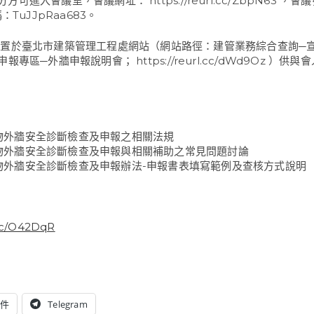
 分方可進入會議室，會議網址： https://reurl.cc/ZbpN63 ，會議
：TuJJpRaa683。
置於臺北市建築管理工程處網站（網站路徑：建管業務綜合查詢─
專區─外牆申報說明會； https://reurl.cc/dWd9Oz ）供
物外牆安全診斷檢查及申報之相關法規
物外牆安全診斷檢查及申報與相關補助之常見問題討論
物外牆安全診斷檢查及申報辦法-申報書表填寫範例及查核方式說明
.cc/O42DqR
件
Telegram