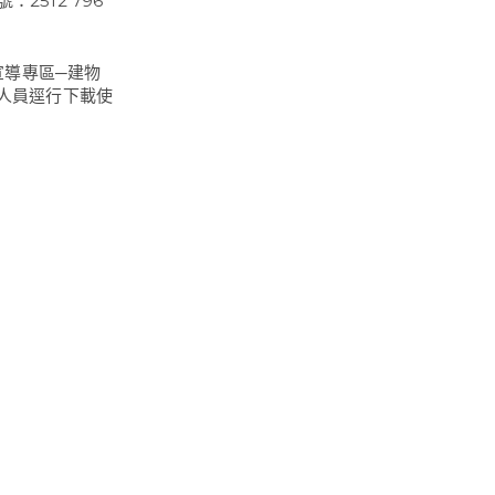
號：2512 796
宣導專區─建物
與會人員逕行下載使