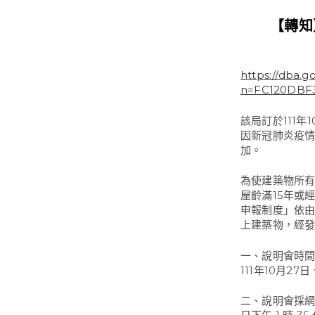
【轉知
https://dba.g
n=FC120DBF3
該局訂於111
因新冠肺炎疫情
加。
為使建築物所有
屋齡滿15年或
申報制度」依由
上建築物，經
一、說明會時
111年10月27日
二、說明會採網