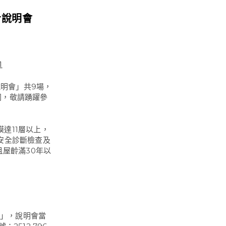
令說明會
1
說明會」共9場，
同，敬請踴躍參
達11層以上，
安全診斷檢查及
且屋齡滿30年以
X」，說明會當