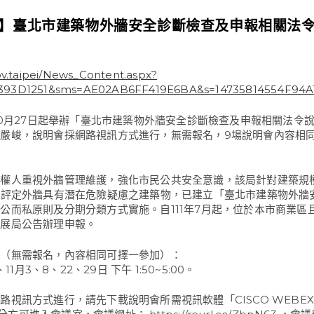
】臺北市建築物外牆安全診斷檢查及申報相關法
ov.taipei/News_Content.aspx?
93D1251&sms=AE02AB6FF419E6BA&s=14735814554F94A
年10月27日起舉辦「臺北市建築物外牆安全診斷檢查及申報相關法令
嚴峻，說明會採網路視訊方式進行，無需報名，9場說明會內容相
權人重視外牆管理維護，強化市民公共安全意識，該局針對建築規模
經評定外牆具有潛在危險疑慮之建築物，已建立「臺北市建築物外牆
公而私原則及分期分類方式實施。自111年7月起，位於本市商業區
發展局公告辦理申報。
間（無需報名，內容相同可擇一參加）：
、11月3、8、22、29日 下午 1:50~5:00。
路視訊方式進行，請先下載說明會所需視訊軟體「CISCO WEBE