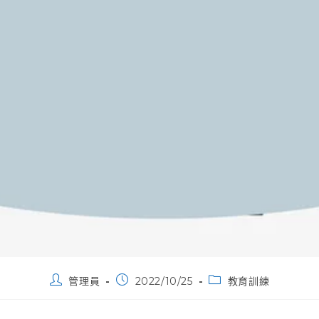
Post
Post
Post
管理員
2022/10/25
教育訓練
author:
published:
category: